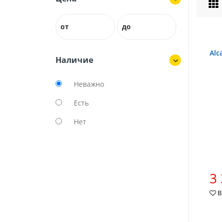
от
до
Alc
Наличие
Неважно
Есть
Нет
3 
В